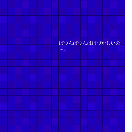
ぱつんぱつんははづかしいの
～。